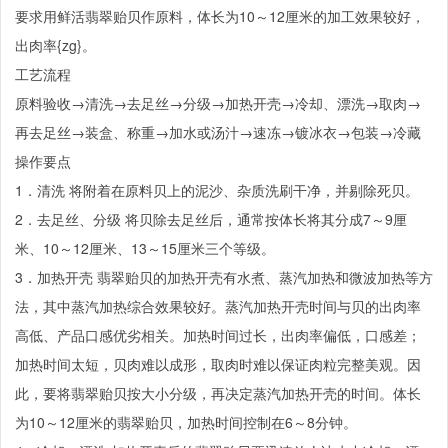
要求用鲜活翡翠贻贝作原料，体长为10～12厘米的加工效果较好，
出肉率{zg}。
工艺流程
原料验收→清洗→去足丝→分级→加热开壳→冷却、漂洗→取肉→
再去足丝→装盒、称重→加水或汤汁→速冻→镀冰衣→包装→冷藏
操作要点
1．清洗 将附着在原料贝上的泥沙、杂质洗刷干净，并剔除死贝。
2．去足丝、分级 将贝除去足丝后，通常按体长将其分成7～9厘
米、10～12厘米、13～15厘米三个等级。
3．加热开壳 翡翠贻贝的加热开壳有水煮、蒸汽加热和微波加热等方
法，其中蒸汽加热综合效果较好。蒸汽加热开壳时间与贝的出肉率
高低、产品口感优劣相关。加热时间过长，出肉率偏低，口感差；
加热时间太短，贝肉难以成形，取肉时难以保证肉粒完整美观。因
此，要将翡翠贻贝按大小分级，再决定蒸汽加热开壳的时间。体长
为10～12厘米的翡翠贻贝，加热时间控制在6～8分钟。