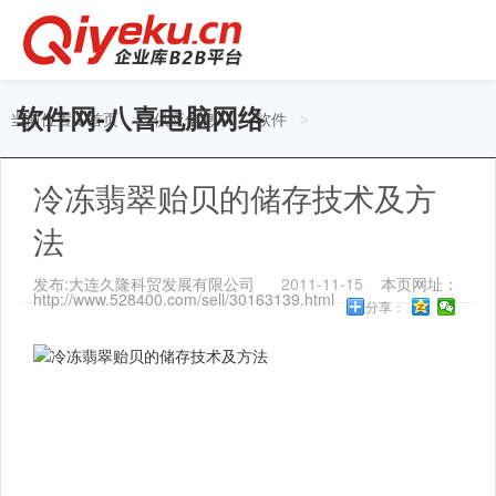
软件网-八喜电脑网络
当前位置：
首页
供应信息
软件
>
>
>
冷冻翡翠贻贝的储存技术及方
法
发布:大连久隆科贸发展有限公司
2011-11-15
本页网址：
http://www.528400.com/sell/30163139.html
分享：