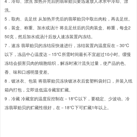
4．冷却、漂洗 加热开壳后的翡翠贻贝要迅速放人冰水中冷却、漂
洗。
5．取肉、去足丝 从加热开壳后的翡翠贻贝中取出肉粒，再去足丝。
6．装盒、称重、加水或汤汁 将去足丝后的贝肉装盒、称重，每盒2
50克，然后加水或汤汁后放人速冻装置内冻结。
7．速冻 翡翠贻贝的冻结应快速进行，冻结装置内温度应在－30℃
以下，冻品中心温度达－15℃所需时间最长不宜超过10小时。缓慢
冻结会损害贝肉的细胞组织，解冻时液汁流失过量，使产品的色、
香、味和口感明显变差。
8．镀冰衣、包装 将翡翠贻贝冻块镀冰衣后套塑料袋封口，并装入纸
箱内打包，立即送低温冷藏室贮藏。
9．冷藏 冷藏室的温度应控制在－18℃以下，要稳定、少波动。冷
冻翡翠贻贝的贮藏性很好，在－18℃下可贮藏1年以上。