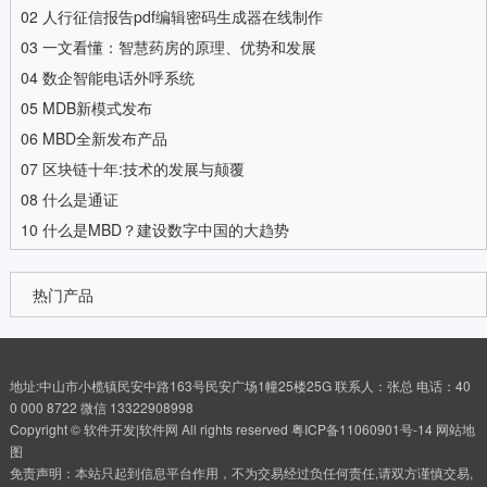
02
人行征信报告pdf编辑密码生成器在线制作
03
一文看懂：智慧药房的原理、优势和发展
04
数企智能电话外呼系统
05
MDB新模式发布
06
MBD全新发布产品
07
区块链十年:技术的发展与颠覆
08
什么是通证
10
什么是MBD？建设数字中国的大趋势
热门产品
地址:中山市小榄镇民安中路163号民安广场1幢25楼25G 联系人：张总 电话：40
0 000 8722 微信 13322908998
Copyright © 软件开发|软件网 All rights reserved
粤ICP备11060901号-14
网站地
图
免责声明：本站只起到信息平台作用，不为交易经过负任何责任,请双方谨慎交易,