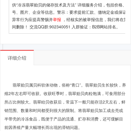
供
“冷冻翡翠贻贝的储存技术及方法”
详细服务介绍，包括价格、型
号、图片、企业等信息。警示：要求提前汇款、缴纳定金或保证金
异常行为应提高警惕并
举报
，经核实的被举报信息，我们将在第
间删除！ 交流QQ群:902340051 入群验证：B2B网站排名。
详细介绍
翡翠贻贝属贝科软体动物，俗称“青口”。翡翠贻贝生长较快，养
殖2年左右即可收获。收获旺季时，翡翠贻贝肉粒饱满，可食用部分
所占比例较大。翡翠眙贝收获后，常温下一般只能存活2天左右，鲜
销范围、数量和时间都受到很大的限制。将翡翠贻贝加工成去壳或
半带壳的冷冻食品，既便于产品的流通、贮存和消费，还可缓解目
前因养殖产量大幅增长而出现的滞销问题。