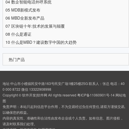
04
数企智能电话外呼系统
05
MDB新模式发布
06
MBD全新发布产品
07
区块链十年:技术的发展与颠覆
08
什么是通证
10
什么是MBD？建设数字中国的大趋势
热门产品
地址:中山市小榄镇民安中路163号民安广场1幢25楼25G 联系人：张总 电话：40
0 000 8722 微信 13322908998
Copyright © 软件开发|软件网 All rights reserved
粤ICP备11060901号-14
网站地
图
免责声明：本站只起到信息平台作用，不为交易经过负任何责任,请双方谨慎交易,
以确保您的权益。
内容的真实性、准确性和合法性由发布企业或个人负责。如有信息、图片侵权，
请及时联系我们处理。