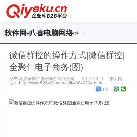
软件网-八喜电脑网络
当前位置：
首页
供应信息
软件
>
>
>
微信群控的操作方式|微信群控|
全聚仁电子商务(图)
发布:孝义全聚仁电子商务有限公司
2017-09-15
本页网
址： http://www.528400.com/sell/43642304.html
分享：