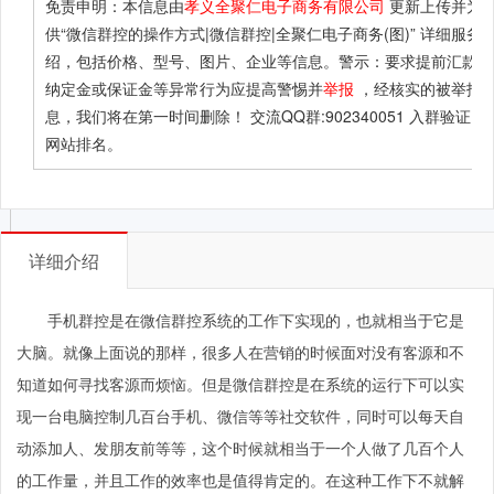
免责申明：本信息由
孝义全聚仁电子商务有限公司
更新上传并为
供
“微信群控的操作方式|微信群控|全聚仁电子商务(图)”
详细服务
绍，包括价格、型号、图片、企业等信息。警示：要求提前汇款、
纳定金或保证金等异常行为应提高警惕并
举报
，经核实的被举报
息，我们将在第一时间删除！ 交流QQ群:902340051 入群验证：B
网站排名。
详细介绍
手机群控是在微信群控系统的工作下实现的，也就相当于它是
大脑。就像上面说的那样，很多人在营销的时候面对没有客源和不
知道如何寻找客源而烦恼。但是微信群控是在系统的运行下可以实
现一台电脑控制几百台手机、微信等等社交软件，同时可以每天自
动添加人、发朋友前等等，这个时候就相当于一个人做了几百个人
的工作量，并且工作的效率也是值得肯定的。在这种工作下不就解