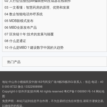
02
人行征信报告pdf编辑密码生成器在线制作
03
一文看懂：智慧药房的原理、优势和发展
04
数企智能电话外呼系统
05
MDB新模式发布
06
MBD全新发布产品
07
区块链十年:技术的发展与颠覆
08
什么是通证
10
什么是MBD？建设数字中国的大趋势
热门产品
地址:中山市小榄镇民安中路163号民安广场1幢25楼25G 联系人：张总 电话：40
0 000 8722 微信 13322908998
Copyright © 软件开发|软件网 All rights reserved
粤ICP备11060901号-14
网站地
图
免责声明：本站只起到信息平台作用，不为交易经过负任何责任,请双方谨慎交易,
以确保您的权益。