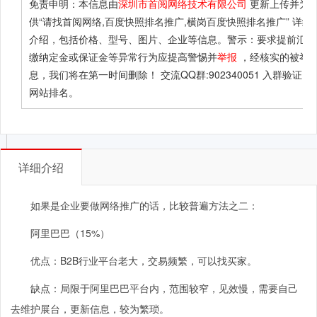
免责申明：本信息由
深圳市首阅网络技术有限公司
更新上传并为
供
“请找首阅网络,百度快照排名推广,横岗百度快照排名推广”
详细
介绍，包括价格、型号、图片、企业等信息。警示：要求提前汇款
缴纳定金或保证金等异常行为应提高警惕并
举报
，经核实的被举
息，我们将在第一时间删除！ 交流QQ群:902340051 入群验证：B
网站排名。
详细介绍
如果是企业要做网络推广的话，比较普遍方法之二：
阿里巴巴（15%）
优点：B2B行业平台老大，交易频繁，可以找买家。
缺点：局限于阿里巴巴平台内，范围较窄，见效慢，需要自己
去维护展台，更新信息，较为繁琐。