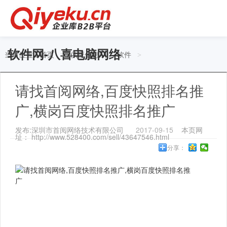
软件网-八喜电脑网络
当前位置：
首页
供应信息
软件
>
>
>
请找首阅网络,百度快照排名推
广,横岗百度快照排名推广
发布:深圳市首阅网络技术有限公司
2017-09-15
本页网
址： http://www.528400.com/sell/43647546.html
分享：