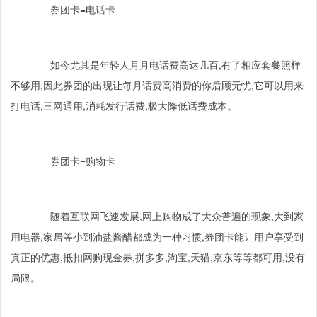
券团卡
=
电话卡
如今尤其是年轻人月月电话费高达几百
,
有了相应套餐照样
不够用
,
因此券团的出现让每月话费高消费的你后顾无忧
,
它可以用来
打电话
,
三网通用
,
消耗发行话费
,
极大降低话费成本。
券团卡
=
购物卡
随着互联网飞速发展
,
网上购物成了大众普遍的现象
,
大到家
用电器
,
家居等小到油盐酱醋都成为一种习惯
,
券团卡能让用户享受到
真正的优惠
,
抵扣网购现金券
,
拼多多
,
淘宝
,
天猫
,
京东等等都可用
,
没有
局限。