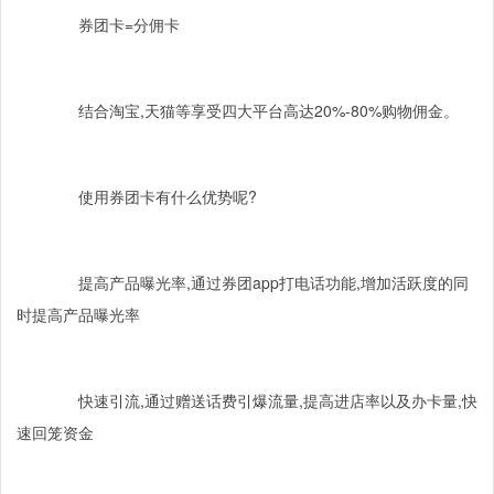
券团卡
=
分佣卡
结合淘宝
,
天猫等享受四大平台高达
20%-80%
购物佣金。
使用券团卡有什么优势呢
?
提高产品曝光率
,
通过券团
app
打电话功能
,
增加活跃度的同
时提高产品曝光率
快速引流
,
通过赠送话费引爆流量
,
提高进店率以及办卡量
,
快
速回笼资金