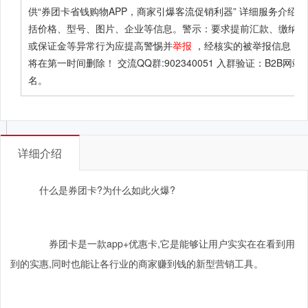
供
“券团卡省钱购物APP，商家引爆客流促销利器”
详细服务介绍，
括价格、型号、图片、企业等信息。警示：要求提前汇款、缴纳定
或保证金等异常行为应提高警惕并
举报
，经核实的被举报信息，
将在第一时间删除！ 交流QQ群:902340051 入群验证：B2B网站
名。
详细介绍
什么是券团卡
?
为什么如此火爆
?
券团卡是一款
app+
优惠卡
,
它是能够让用户实实在在看到用
到的实惠
,
同时也能让各行业的商家赚到钱的新型营销工具。