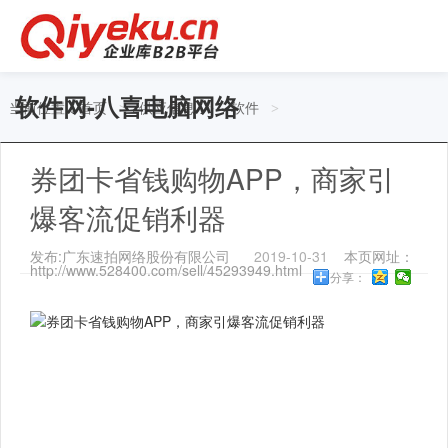
软件网-八喜电脑网络
当前位置：
首页
供应信息
软件
>
>
>
券团卡省钱购物APP，商家引
爆客流促销利器
发布:广东速拍网络股份有限公司
2019-10-31
本页网址：
http://www.528400.com/sell/45293949.html
分享：