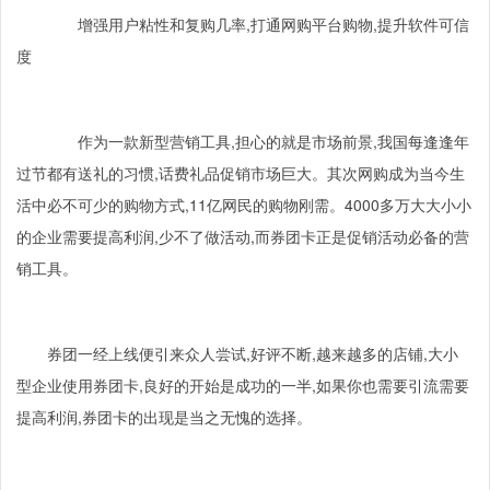
增强用户粘性和复购几率
,
打通网购平台购物
,
提升软件可信
度
作为一款新型营销工具
,
担心的就是市场前景
,
我国每逢逢年
过节都有送礼的习惯
,
话费礼品促销市场巨大。其次网购成为当今生
活中必不可少的购物方式
,11
亿网民的购物刚需。
4000
多万大大小小
的企业需要提高利润
,
少不了做活动
,
而券团卡正是促销活动必备的营
销工具。
券团一经上线便引来众人尝试
,
好评不断
,
越来越多的店铺
,
大小
型企业使用券团卡
,
良好的开始是成功的一半
,
如果你也需要引流需要
提高利润
,
券团卡的出现是当之无愧的选择。