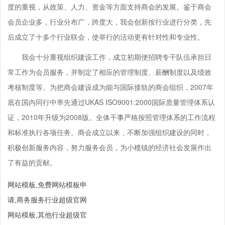
度的重视，从政策、人力、资金等方面支持商会的发展。
鉴于商会
会员企业多，行业分布广，跨度大，我会创新按行业进行分类，先
后成立了十多个行业联会，使举行的活动更有针对性和专业性。
我会十分重视组织建设工作，成立初期便招聘专干队伍承担日
常工作为会员服务，并制定了相应的管理制度、薪酬制度以及绩效
考核制度等。为把商会建设成为能与国际接轨的商会组织，2007年
底在国内同行中率先通过UKAS ISO9001:2000国际质量管理体系认
证，2010年升级为2008版。全体干事严格按照管理体系的工作流程
和标准执行各项任务。
商会成立以来，不断加强组织建设的同时，
积极创新服务内容，努力服务会员，为小榄镇的经济社会发展作出
了有益的贡献。
网站模板,免费网站模板申
请,商务服务行业超级官网
网站模板,其他行业超级官