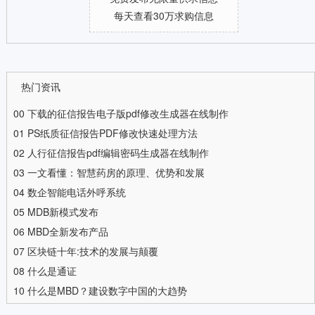
每天查看30万求购信息
热门资讯
00
下载的征信报告电子版pdf修改生成器在线制作
01
PS纸质征信报告PDF修改快速处理方法
02
人行征信报告pdf编辑密码生成器在线制作
03
一文看懂：智慧药房的原理、优势和发展
04
数企智能电话外呼系统
05
MDB新模式发布
06
MBD全新发布产品
07
区块链十年:技术的发展与颠覆
08
什么是通证
10
什么是MBD？建设数字中国的大趋势