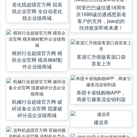
老化线超级官方网 组装
阿里巴巴诚信通18周年
线企业官网 全自动老化
庆1688诚信通感恩新老
线企业级商城
客户的支持，{swql}的
扶持政策即将来袭！
模胚行业超级官方网 模
客源汇升级版客源口袋
胚企业官网 模具钢材配
首发上市
件企业级商城
券团卡省钱购物APP，
商家引爆客流促销利器
机械行业超级官方网 破
碎设备企业官网 固废破
碎分选企业级商城
建设库