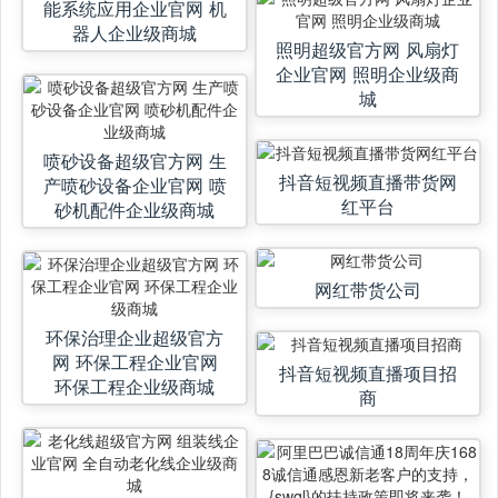
能系统应⽤企业官网 机
器⼈企业级商城
照明超级官方网 风扇灯
企业官网 照明企业级商
城
喷砂设备超级官方网 生
抖音短视频直播带货网
产喷砂设备企业官网 喷
红平台
砂机配件企业级商城
网红带货公司
环保治理企业超级官方
网 环保工程企业官网
抖音短视频直播项目招
环保工程企业级商城
商